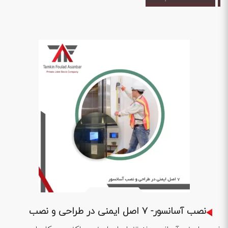
1402 .09 .13
نصب آسانسور- 7 اصل ایمنی در طراحی و نصب