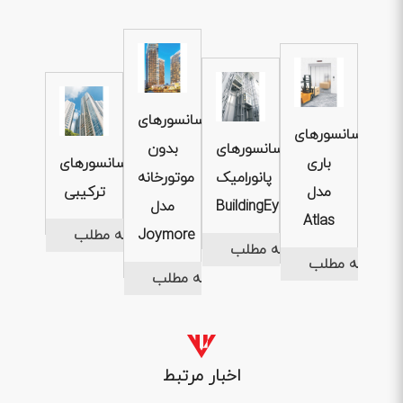
آسانسورهای
آسانسورهای
آسانسورهای
بدون
باری
آسانسورهای
پانورامیک
موتورخانه
مدل
ترکیبی
BuildingEye
مدل
Atlas
ادامه مطلب
Joymore
ادامه مطلب
ادامه مطلب
ادامه مطلب
اخبار مرتبط