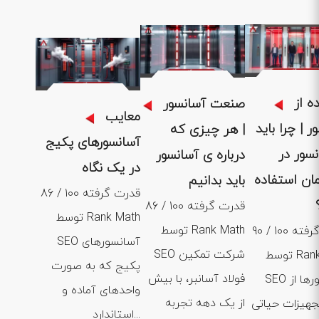
1404 .04 .
1404 .04 .31
1404 .05 .01
ه از
صنعت آسانسور
معایب
ر | چرا باید
| هر چیزی که
آسانسورهای پکیج
نسور در
درباره ی آسانسور
در یک نگاه
ان استفاده
باید بدانیم
86 / 100 قدرت گرفته
86 / 100 قدرت گرفته
توسط Rank Math
توسط Rank Math
90 / 100 قدرت گرفته
SEO آسانسورهای
SEO شرکت تمکین
توسط Rank Math
پکیج که به صورت
فولاد آسانبر، با بیش
SEO آسانسورها از
واحدهای آماده و
از یک دهه تجربه
جهیزات حیاتی
استاندارد...