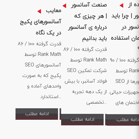
1404 .05 .01
ه از
صنعت آسانسور
معایب
ر | چرا باید
| هر چیزی که
آسانسورهای پکیج
نسور در
درباره ی آسانسور
در یک نگاه
ان استفاده
باید بدانیم
86 / 100 قدرت گرفته
86 / 100 قدرت گرفته
توسط Rank Math
توسط Rank Math
90 / 100 قدرت گرفته
SEO آسانسورهای
SEO شرکت تمکین
توسط Rank Math
پکیج که به صورت
فولاد آسانبر، با بیش
SEO آسانسورها از
واحدهای آماده و
از یک دهه تجربه
جهیزات حیاتی
استاندارد...
تخصصی...
ادامه مطلب
ادامه مطلب
دامه مطلب