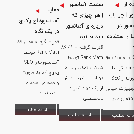
1404 .05 .01
ه از
صنعت آسانسور
معایب
ر | چرا باید
| هر چیزی که
آسانسورهای پکیج
نسور در
درباره ی آسانسور
در یک نگاه
ان استفاده
باید بدانیم
86 / 100 قدرت گرفته
86 / 100 قدرت گرفته
توسط Rank Math
توسط Rank Math
90 / 100 قدرت گرفته
SEO آسانسورهای
SEO شرکت تمکین
توسط Rank Math
پکیج که به صورت
فولاد آسانبر، با بیش
SEO آسانسورها از
واحدهای آماده و
از یک دهه تجربه
جهیزات حیاتی
استاندارد...
تخصصی...
ادامه مطلب
ادامه مطلب
دامه مطلب