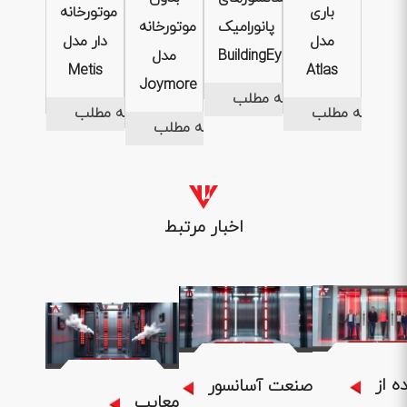
باری
موتورخانه
پانورامیک
موتورخانه
مدل
دار مدل
BuildingEye
مدل
Metis
Atlas
Joymore
ادامه مطلب
ادامه مطلب
ادامه مطلب
ادامه مطلب
اخبار مرتبط
1404 .04 .
1404 .04 .31
1404 .05 .01
ه از
صنعت آسانسور
معایب