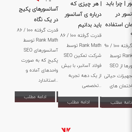
ر | چرا باید
| هر چیزی که
آسانسورهای پکیج
نسور در
درباره ی آسانسور
در یک نگاه
ان استفاده
باید بدانیم
86 / 100 قدرت گرفته
86 / 100 قدرت گرفته
توسط Rank Math
توسط Rank Math
90 / 100 قدرت گرفته
SEO آسانسورهای
SEO شرکت تمکین
توسط Rank Math
پکیج که به صورت
فولاد آسانبر، با بیش
SEO آسانسورها از
واحدهای آماده و
از یک دهه تجربه
جهیزات حیاتی
استاندارد...
تخصصی...
ادامه مطلب
ادامه مطلب
دامه مطلب