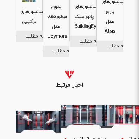
آسانسورهای
آسانسورهای
بدون
باری
آسانسورهای
پانورامیک
موتورخانه
مدل
ترکیبی
BuildingEye
مدل
Atlas
ادامه مطلب
Joymore
ادامه مطلب
ادامه مطلب
ادامه مطلب
اخبار مرتبط
1404 .04 .
1404 .04 .31
1404 .05 .01