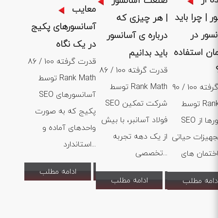
ه از
صنعت آسانسور
معایب
ر | چرا باید
| هر چیزی که
آسانسورهای پکیج
نسور در
درباره ی آسانسور
در یک نگاه
ان استفاده
باید بدانیم
86 / 100 قدرت گرفته
86 / 100 قدرت گرفته
توسط Rank Math
توسط Rank Math
90 / 100 قدرت گرفته
SEO آسانسورهای
SEO شرکت تمکین
توسط Rank Math
پکیج که به صورت
فولاد آسانبر، با بیش
SEO آسانسورها از
واحدهای آماده و
از یک دهه تجربه
جهیزات حیاتی
استاندارد...
تخصصی...
ادامه مطلب
ادامه مطلب
دامه مطلب