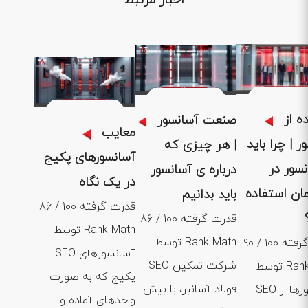
اخبار مرتبط
1404 .04 .
1404 .04 .31
1404 .05 .01
ه از
صنعت آسانسور
معایب
ر | چرا باید
| هر چیزی که
آسانسورهای پکیج
نسور در
درباره ی آسانسور
در یک نگاه
ان استفاده
باید بدانیم
86 / 100 قدرت گرفته
86 / 100 قدرت گرفته
توسط Rank Math
توسط Rank Math
90 / 100 قدرت گرفته
SEO آسانسورهای
SEO شرکت تمکین
توسط Rank Math
پکیج که به صورت
فولاد آسانبر، با بیش
SEO آسانسورها از
واحدهای آماده و